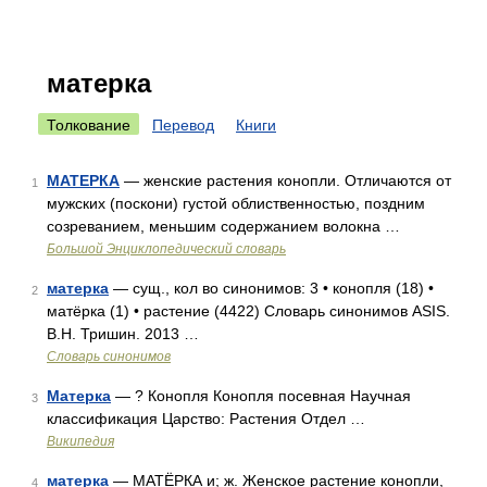
матерка
Толкование
Перевод
Книги
МАТЕРКА
— женские растения конопли. Отличаются от
1
мужских (поскони) густой облиственностью, поздним
созреванием, меньшим содержанием волокна …
Большой Энциклопедический словарь
матерка
— сущ., кол во синонимов: 3 • конопля (18) •
2
матёрка (1) • растение (4422) Словарь синонимов ASIS.
В.Н. Тришин. 2013 …
Словарь синонимов
Матерка
— ? Конопля Конопля посевная Научная
3
классификация Царство: Растения Отдел …
Википедия
матерка
— МАТЁРКА и; ж. Женское растение конопли,
4