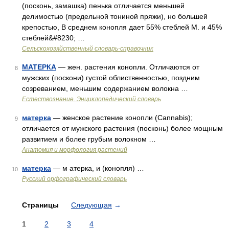
(посконь, замашка) пенька отличается меньшей
делимостью (предельной тониной пряжи), но большей
крепостью, В среднем конопля дает 55% стеблей М. и 45%
стеблей&#8230; …
Сельскохозяйственный словарь-справочник
МАТЕРКА
— жен. растения конопли. Отличаются от
8
мужских (поскони) густой облиственностью, поздним
созреванием, меньшим содержанием волокна …
Естествознание. Энциклопедический словарь
матерка
— женское растение конопли (Cannabis);
9
отличается от мужского растения (посконь) более мощным
развитием и более грубым волокном …
Анатомия и морфология растений
матерка
— м атерка, и (конопля) …
10
Русский орфографический словарь
Страницы
Следующая
→
1
2
3
4