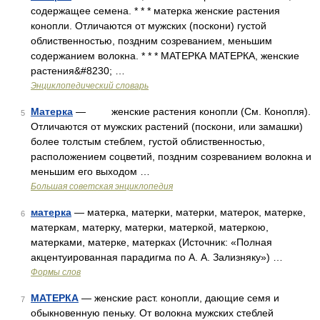
содержащее семена. * * * матерка женские растения
конопли. Отличаются от мужских (поскони) густой
облиственностью, поздним созреванием, меньшим
содержанием волокна. * * * МАТЕРКА МАТЕРКА, женские
растения&#8230; …
Энциклопедический словарь
Матерка
— женские растения конопли (См. Конопля).
5
Отличаются от мужских растений (поскони, или замашки)
более толстым стеблем, густой облиственностью,
расположением соцветий, поздним созреванием волокна и
меньшим его выходом …
Большая советская энциклопедия
матерка
— матерка, матерки, матерки, матерок, матерке,
6
матеркам, матерку, матерки, матеркой, матеркою,
матерками, матерке, матерках (Источник: «Полная
акцентуированная парадигма по А. А. Зализняку») …
Формы слов
МАТЕРКА
— женские раст. конопли, дающие семя и
7
обыкновенную пеньку. От волокна мужских стеблей